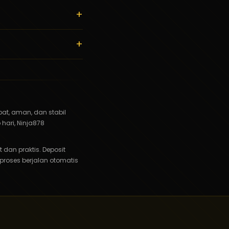
 mengakses situs dengan
diproses dalam hitungan
enjaga privasi dan
pat, aman, dan stabil
hari, Ninja878
dan praktis. Deposit
proses berjalan otomatis