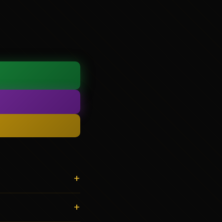
ver stabil, sistem