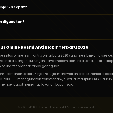
link alternatif aktif setiap hari untuk memastikan member tetap dapat
inja878 cepat?
an tanpa perlu VPN.
i Ninja878 berlangsung cepat dan otomatis. Deposit maupun withdraw 
n digunakan?
anan terenkripsi.
stem keamanan modern dengan perlindungan data terenkripsi untuk m
tas member.
tus Online Resmi Anti Blokir Terbaru 2026
en situs online resmi anti blokir terbaru 2026 yang memberikan akses ce
donesia. Dengan dukungan server modern dan link alternatif aktif setiap 
nline tetap lancar tanpa gangguan.
em keamanan terbaik, Ninja878 juga menawarkan proses transaksi cepat 
i Rp10.000 menggunakan transfer bank, e-wallet, maupun QRIS. Seluruh 
member dapat menikmati layanan kapan saja.
© 2026 NINJA878. All rights reserved. | Bermain dengan bijak.