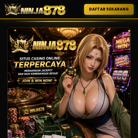
DAFTAR SEKARANG